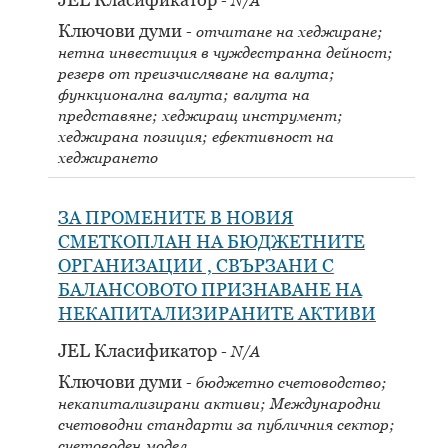
N/A
Ключови думи
отчитане на хеджиране;
нетна инвестиция в чуждестранна дейност;
резерв от преизчисляване на валута;
функционална валута; валута на
представяне; хеджиращ инструмент;
хеджирана позиция; ефективност на
хеджирането
ЗА ПРОМЕНИТЕ В НОВИЯ
СМЕТКОПЛАН НА БЮДЖЕТНИТЕ
ОРГАНИЗАЦИИ , СВЪРЗАНИ С
БАЛАНСОВОТО ПРИЗНАВАНЕ НА
НЕКАПИТАЛИЗИРАНИТЕ АКТИВИ
JEL Класификатор
N/A
Ключови думи
бюджетно счетоводство;
некапитализирани активи; Международни
счетоводни стандарти за публичния сектор;
счетоводен модел