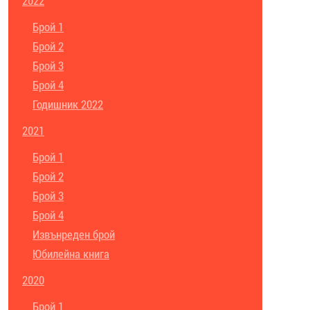
2022
Брой 1
Брой 2
Брой 3
Брой 4
Годишник 2022
2021
Брой 1
Брой 2
Брой 3
Брой 4
Извънреден брой
Юбилейна книга
2020
Брой 1