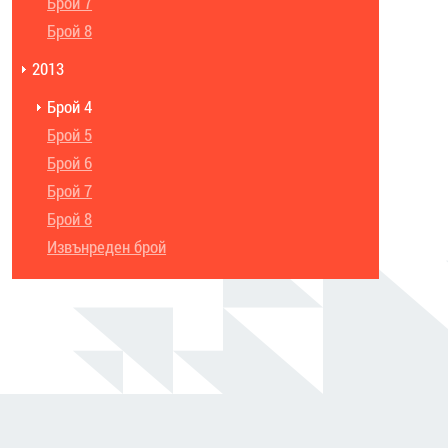
Брой 7
Брой 8
2013
Брой 4
Брой 5
Брой 6
Брой 7
Брой 8
Извънреден брой