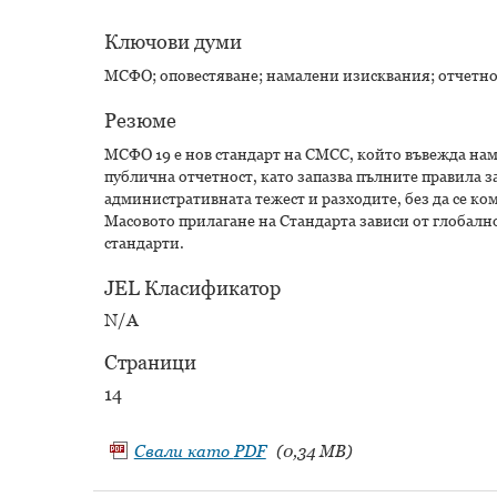
Ключови думи
МСФО; оповестяване; намалени изисквания; отчетно
Резюме
МСФО 19 е нов стандарт на СМСС, който въвежда нам
публична отчетност, като запазва пълните правила з
административната тежест и разходите, без да се к
Масовото прилагане на Стандарта зависи от глобалн
стандарти.
JEL Класификатор
N/A
Страници
14
Свали като
PDF
(0,34 MB)