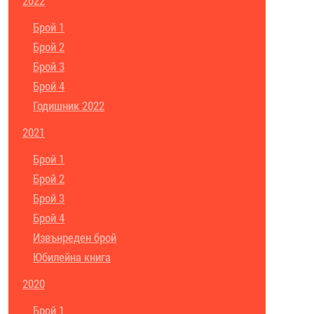
2022
Брой 1
Брой 2
Брой 3
Брой 4
Годишник 2022
2021
Брой 1
Брой 2
Брой 3
Брой 4
Извънреден брой
Юбилейна книга
2020
Брой 1