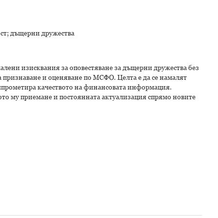
ст; дъщерни дружества
алени изисквания за оповестяване за дъщерни дружества без
а признаване и оценяване по МСФО. Целта е да се намалят
омпрометира качеството на финансовата информация.
ото му приемане и постоянната актуализация спрямо новите