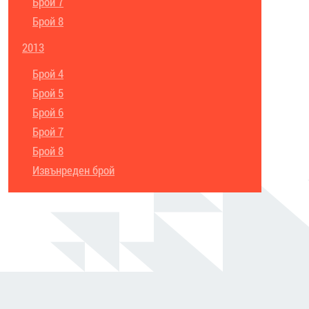
Брой 7
Брой 8
2013
Брой 4
Брой 5
Брой 6
Брой 7
Брой 8
Извънреден брой