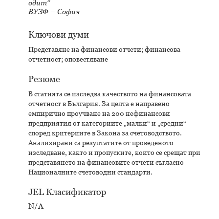
одит“
ВУЗФ – София
Ключови думи
Представяне на финансови отчети; финансова
отчетност; оповестяване
Резюме
В статията се изследва качеството на финансовата
отчетност в България. За целта е направено
емпирично проучване на 200 нефинансови
предприятия от категориите „малки“ и „средни“
според критериите в Закона за счетоводството.
Анализирани са резултатите от проведеното
изследване, както и пропуските, които се срещат при
представянето на финансовите отчети съгласно
Националните счетоводни стандарти.
JEL Класификатор
N/A