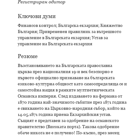
Регистриран одитор
Ключови думи
Финансов контрол; Българска екзархия; Княжество
България; Привременен правилник за вътрешното
управление в Българската екзархия; Устав за
управление на Българската екзархия
Резюме
Възстановяването на Българската православна
църква през националния 19-и век безспорно е
първото официално признаване на българската
езиково-културна общност като самоопределяща се и
самостойна нация в рамките мултиетническата
Османска империя. След издаването на фермана от
1870 година най-значимото събитие през 1871 година
е свикването на Църковно-народния събор, който на
14.05.1871 година приема Екзархийския устав.
Същият е представен за одобрение на османското
правителство (Високата порта). Такова одобрение
обаче никога не е получено! По-късно, през месец