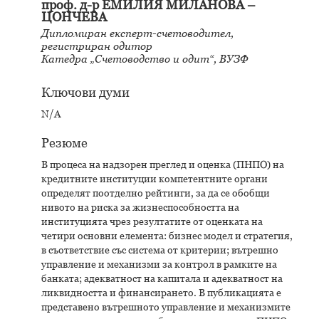
проф. д-р ЕМИЛИЯ МИЛАНОВА –
ЦОНЧЕВА
Дипломиран експерт-счетоводител,
регистриран одитор
Катедра „Счетоводство и одит“, ВУЗФ
Ключови думи
N/A
Резюме
В процеса на надзорен преглед и оценка (ПНПО) на
кредитните институции компетентните органи
определят поотделно рейтинги, за да се обобщи
нивото на риска за жизнеспособността на
институцията чрез резултатите от оценката на
четири основни елемента: бизнес модел и стратегия,
в съответствие със система от критерии; вътрешно
управление и механизми за контрол в рамките на
банката; адекватност на капитала и адекватност на
ликвидността и финансирането. В публикацията е
представено вътрешното управление и механизмите