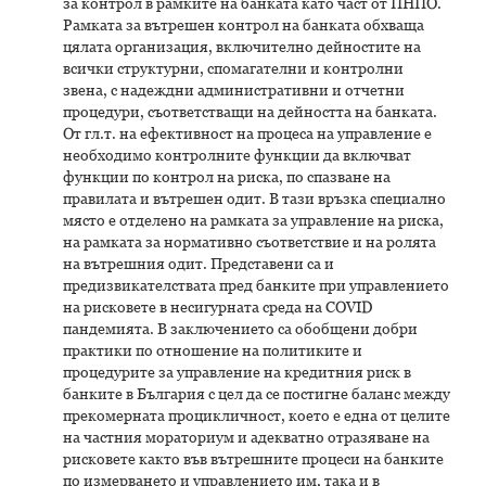
за контрол в рамките на банката като част от ПНПО.
Рамката за вътрешен контрол на банката обхваща
цялата организация, включително дейностите на
всички структурни, спомагателни и контролни
звена, с надеждни административни и отчетни
процедури, съответстващи на дейността на банката.
От гл.т. на ефективност на процеса на управление е
необходимо контролните функции да включват
функции по контрол на риска, по спазване на
правилата и вътрешен одит. В тази връзка специално
място е отделено на рамката за управление на риска,
на рамката за нормативно съответствие и на ролята
на вътрешния одит. Представени са и
предизвикателствата пред банките при управлението
на рисковете в несигурната среда на COVID
пандемията. В заключението са обобщени добри
практики по отношение на политиките и
процедурите за управление на кредитния риск в
банките в България с цел да се постигне баланс между
прекомерната процикличност, което е една от целите
на частния мораториум и адекватно отразяване на
рисковете както във вътрешните процеси на банките
по измерването и управлението им, така и в