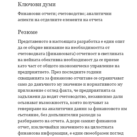
Ключови думи
Финансови отчети; счетоводство; аналитични
аспекти на отделните елементи на отчета
Резюме
Представеното в настоящата разработка е един опит
да се обърне внимание на необходимостта от
счетоводната (финансовата) отчетност в светлината
на нейната обективна необходимост да се приеме
като част от общото икономическо управление на
предприятието. През последните години
схващанията за финансово отчитане се ограничават
само до данъчното му значение и нормативното му
приложение с оглед факта, че предприятията са
задължени да водят счетоводство, независимо дали
осъзнават възможността, която получават за
генериране на аналитични данни за финансовото им
състояние, без допълнителни разходи за
разбирането на отчета. А дори самият финансов
отчет, изключвайки значението на цялостната
финансова информация, е един своеобразен поглед