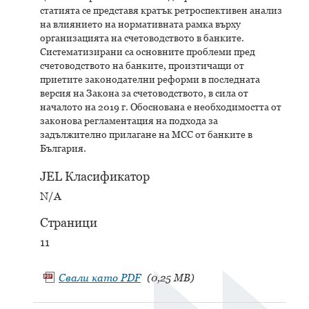
статията се представя кратък ретроспективен анализ
на влиянието на нормативната рамка върху
организацията на счетоводството в банките.
Систематизирани са основните проблеми пред
счетоводството на банките, произтичащи от
приетите законодателни реформи в последната
версия на Закона за счетоводството, в сила от
началото на 2019 г. Обоснована е необходимостта от
законова регламентация на подхода за
задължително прилагане на МСС от банките в
България.
JEL Класификатор
N/A
Страници
11
Свали като
PDF
(0,25 MB)