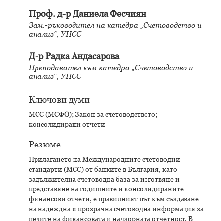
Проф. д-р Даниела Фесчиян
Зам.-ръководител на катедра „Счетоводство и
анализ“, УНСС
Д-р Радка Андасарова
Преподавател към катедра „Счетоводство и
анализ“, УНСС
Ключови думи
МСС (МСФО); Закон за счетоводството;
консолидирани отчети
Резюме
Прилагането на Международните счетоводни
стандарти (МСС) от банките в България, като
задължителна счетоводна база за изготвяне и
представяне на годишните и консолидираните
финансови отчети, е правилният път към създаване
на надеждна и прозрачна счетоводна информация за
целите на финансовата и надзорната отчетност. В