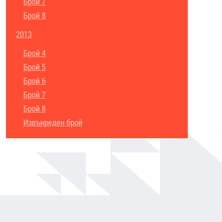
Брой 7
Брой 8
2013
Брой 4
Брой 5
Брой 6
Брой 7
Брой 8
Извънреден брой