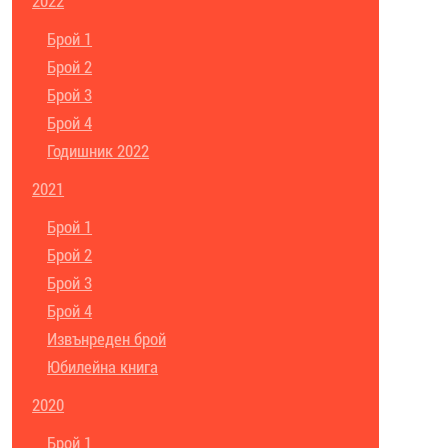
2022
Брой 1
Брой 2
Брой 3
Брой 4
Годишник 2022
2021
Брой 1
Брой 2
Брой 3
Брой 4
Извънреден брой
Юбилейна книга
2020
Брой 1