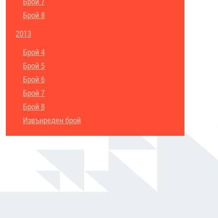
Брой 7
Брой 8
2013
Брой 4
Брой 5
Брой 6
Брой 7
Брой 8
Извънреден брой