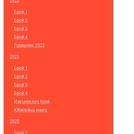
2022
Брой 1
Брой 2
Брой 3
Брой 4
Годишник 2022
2021
Брой 1
Брой 2
Брой 3
Брой 4
Извънреден брой
Юбилейна книга
2020
Брой 1