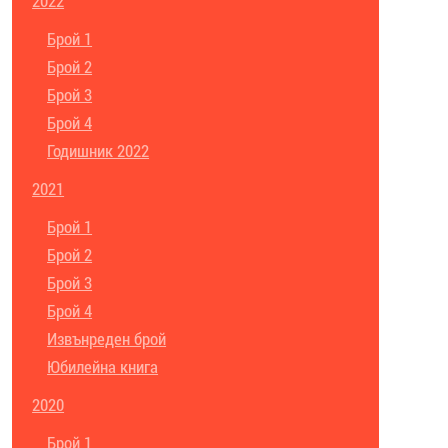
2022
Брой 1
Брой 2
Брой 3
Брой 4
Годишник 2022
2021
Брой 1
Брой 2
Брой 3
Брой 4
Извънреден брой
Юбилейна книга
2020
Брой 1