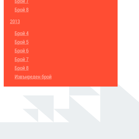
Брой 7
Брой 8
2013
Брой 4
Брой 5
Брой 6
Брой 7
Брой 8
Извънреден брой