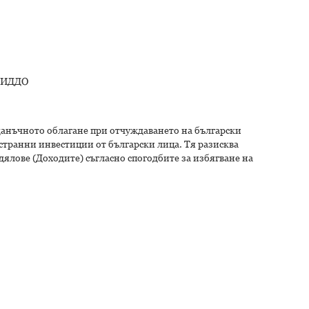
 СИДДО
 данъчното облагане при отчуждаването на български
странни инвестиции от български лица. Тя разисква
дялове (Доходите) съгласно спогодбите за избягване на