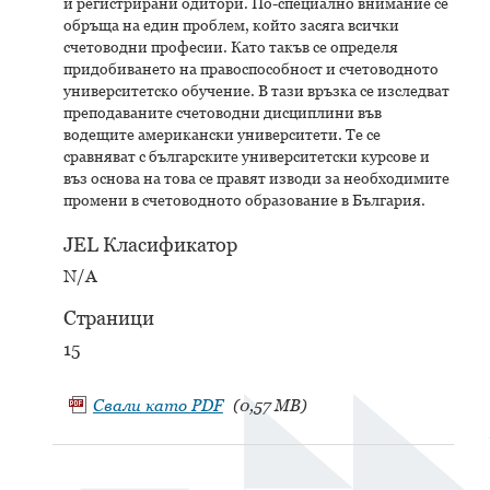
и регистрирани одитори. По-специално внимание се
обръща на един проблем, който засяга всички
счетоводни професии. Като такъв се определя
придобиването на правоспособност и счетоводното
университетско обучение. В тази връзка се изследват
преподаваните счетоводни дисциплини във
водещите американски университети. Те се
сравняват с българските университетски курсове и
въз основа на това се правят изводи за необходимите
промени в счетоводното образование в България.
JEL Класификатор
N/A
Страници
15
Свали като
PDF
(0,57 MB)