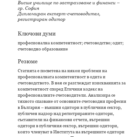
Висше училище по застраховане и финанси –
гр. София
Дипломиран експерт-счетоводител,
регистриран одитор
Ключови думи
професионална компетентност; счетоводство; одит;
счетоводно образование
Резюме
Статията е посветена на някои проблеми на
професионалната компетентност в одита и
счетоводството. В нея се разглеждат изискванията за
компетентност според Етичния кодекс на
професионалните счетоводители. Анализира се
тяхното спазване от основните счетоводни професии
в България – външни одитори в публичния сектор,
публичен надзор над регистрираните одитори,
съставители на финансови отчети, вътрешни
одитори в публичния сектор, вътрешни одитори,
които членуват в Института на вътрешните одитори