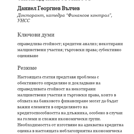
Даниел Георгиев Вълчев
Докторант, катедра “Финансов контрол”,
УНСС
Ключови думи
справедлива стойност; кредитен анализ; некотирани
малцинствени участия; търговски права; субективно
оценяване
Резюме
Настоящата статия представя проблема с
обективното определяне и докладване на
справедливата стойност на некотирани
малцинствени участия и търговски права, които в
обхвата на банковото финансиране могат да бъдат
важни елементи в определянето на
кредитоспособността на длъжника, особено в случаи
на големи и сложни икономически групи.
Необходимостта от изготвяне на адекватна кредитна
оценка в настоящата неблагоприятна икономическа