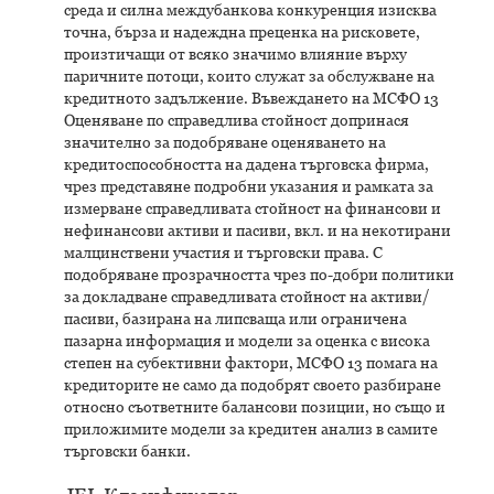
среда и силна междубанкова конкуренция изисква
точна, бърза и надеждна преценка на рисковете,
произтичащи от всяко значимо влияние върху
паричните потоци, които служат за обслужване на
кредитното задължение. Въвеждането на МСФО 13
Оценяване по справедлива стойност допринася
значително за подобряване оценяването на
кредитоспособността на дадена търговска фирма,
чрез представяне подробни указания и рамката за
измерване справедливата стойност на финансови и
нефинансови активи и пасиви, вкл. и на некотирани
малцинствени участия и търговски права. С
подобряване прозрачността чрез по-добри политики
за докладване справедливата стойност на активи/
пасиви, базирана на липсваща или ограничена
пазарна информация и модели за оценка с висока
степен на субективни фактори, МСФО 13 помага на
кредиторите не само да подобрят своето разбиране
относно съответните балансови позиции, но също и
приложимите модели за кредитен анализ в самите
търговски банки.