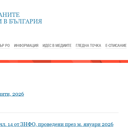
АНИТЕ
 В БЪЛГАРИЯ
ЪР РО
ИНФОРМАЦИЯ
ИДЕС В МЕДИИТЕ
ГЛЕДНА ТОЧКА
Е-СПИСАНИЕ
пити, 2026
чл. 14 от ЗНФО, проведени през м. януари 2026