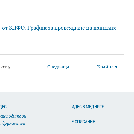
4 от ЗНФО. График за провеждане на изпитите -
1 от 5
Следваща
Крайна
ДЕС
ИДЕС В МЕДИИТЕ
рани одитори
Е-СПИСАНИЕ
и дружества