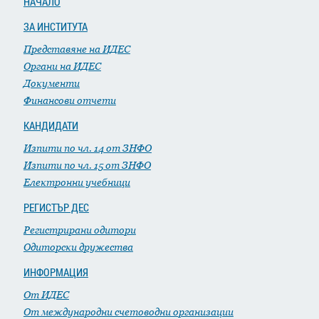
НАЧАЛО
ЗА ИНСТИТУТА
Представяне на ИДЕС
Органи на ИДЕС
Документи
Финансови отчети
КАНДИДАТИ
Изпити по чл. 14 от ЗНФО
Изпити по чл. 15 от ЗНФО
Електронни учебници
РЕГИСТЪР ДЕС
Регистрирани одитори
Одиторски дружества
ИНФОРМАЦИЯ
От ИДЕС
От международни счетоводни организации