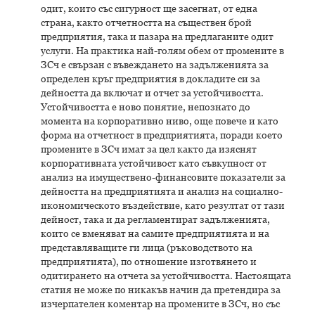
одит, които със сигурност ще засегнат, от една
страна, както отчетността на съществен брой
предприятия, така и пазара на предлаганите одит
услуги. На практика най-голям обем от промените в
ЗСч е свързан с въвеждането на задълженията за
определен кръг предприятия в докладите си за
дейността да включат и отчет за устойчивостта.
Устойчивостта е ново понятие, непознато до
момента на корпоративно ниво, още повече и като
форма на отчетност в предприятията, поради което
промените в ЗСч имат за цел както да изяснят
корпоративната устойчивост като съвкупност от
анализ на имуществено-финансовите показатели за
дейността на предприятията и анализ на социално-
икономическото въздействие, като резултат от тази
дейност, така и да регламентират задълженията,
които се вменяват на самите предприятията и на
представляващите ги лица (ръководството на
предприятията), по отношение изготвянето и
одитирането на отчета за устойчивостта. Настоящата
статия не може по никакъв начин да претендира за
изчерпателен коментар на промените в ЗСч, но със