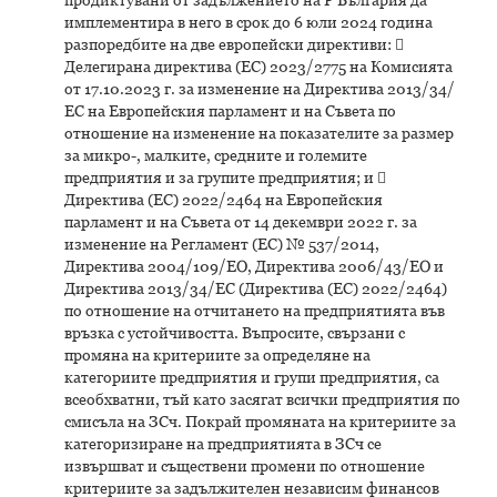
имплементира в него в срок до 6 юли 2024 година
разпоредбите на две европейски директиви: 
Делегирана директива (ЕС) 2023/2775 на Комисията
от 17.10.2023 г. за изменение на Директива 2013/34/
ЕС на Европейския парламент и на Съвета по
отношение на изменение на показателите за размер
за микро-, малките, средните и големите
предприятия и за групите предприятия; и 
Директива (ЕС) 2022/2464 на Европейския
парламент и на Съвета от 14 декември 2022 г. за
изменение на Регламент (ЕС) № 537/2014,
Директива 2004/109/ЕО, Директива 2006/43/ЕО и
Директива 2013/34/ЕС (Директива (ЕС) 2022/2464)
по отношение на отчитането на предприятията във
връзка с устойчивостта. Въпросите, свързани с
промяна на критериите за определяне на
категориите предприятия и групи предприятия, са
всеобхватни, тъй като засягат всички предприятия по
смисъла на ЗСч. Покрай промяната на критериите за
категоризиране на предприятията в ЗСч се
извършват и съществени промени по отношение
критериите за задължителен независим финансов