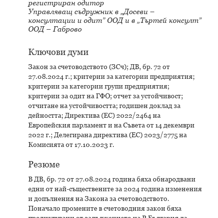
регистриран одитор
Управляващ съдружник в „Досеви –
консултации и одит” ООД и в „Търтей консулт”
ООД – Габрово
Ключови думи
Закон за счетоводството (ЗСч); ДВ, бр. 72 от
27.08.2024 г.; критерии за категории предприятия;
критерии за категории групи предприятия;
критерии за одит на ГФО; отчет за устойчивост;
отчитане на устойчивостта; годишен доклад за
дейността; Директива (ЕС) 2022/2464 на
Европейския парламент и на Съвета от 14 декември
2022 г.; Делегирана директива (ЕС) 2023/2775 на
Комисията от 17.10.2023 г.
Резюме
В ДВ, бр. 72 от 27.08.2024 година бяха обнародвани
едни от най-съществените за 2024 година изменения
и допълнения на Закона за счетоводството.
Поначало промените в счетоводния закон бяха
продиктувани от задължението на Р България да