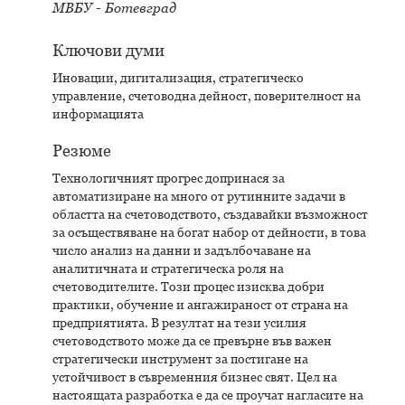
МВБУ - Ботевград
Ключови думи
Иновации, дигитализация, стратегическо
управление, счетоводна дейност, поверителност на
информацията
Резюме
Технологичният прогрес допринася за
автоматизиране на много от рутинните задачи в
областта на счетоводството, създавайки възможност
за осъществяване на богат набор от дейности, в това
число анализ на данни и задълбочаване на
аналитичната и стратегическа роля на
счетоводителите. Този процес изисква добри
практики, обучение и ангажираност от страна на
предприятията. В резултат на тези усилия
счетоводството може да се превърне във важен
стратегически инструмент за постигане на
устойчивост в съвременния бизнес свят. Цел на
настоящата разработка е да се проучат нагласите на