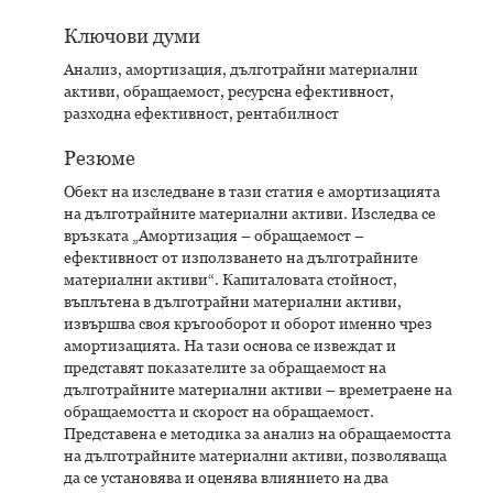
Ключови думи
Анализ, амортизация, дълготрайни материални
активи, обращаемост, ресурсна ефективност,
разходна ефективност, рентабилност
Резюме
Обект на изследване в тази статия е амортизацията
на дълготрайните материални активи. Изследва се
връзката „Амортизация – обращаемост –
ефективност от използването на дълготрайните
материални активи“. Капиталовата стойност,
въплътена в дълготрайни материални активи,
извършва своя кръгооборот и оборот именно чрез
амортизацията. На тази основа се извеждат и
представят показателите за обращаемост на
дълготрайните материални активи – времетраене на
обращаемостта и скорост на обращаемост.
Представена е методика за анализ на обращаемостта
на дълготрайните материални активи, позволяваща
да се установява и оценява влиянието на два