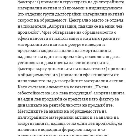
фактора: 1) промени в структурата на дълготрайните
материални активи и 2) промени в индивидуалната
(по отделни групи дълготрайни материални активи)
скорост на обращаемост. Централно място се отделя
на показателя „Амортизация, падаща се на един лев
продажби“. Чрез обвързване на обращаемостта с
ефективността от използването на дълготрайните
материални активи като ресурс е изведен и
предложен модел за анализ на амортизацията,
падаща се на един лев продажби, позволяващ да се
установява и дава оценка за влиянието на два
фактора върху динамиката на показателя: 1) промени
в обращаемостта и 2) промени в ефективността от
използването на дълготрайните материални активи.
Като съставен елемент на показателя „Пълна
себестойност на 100 лева продукция“ амортизацията
на един лев продажби се представя като фактор за
динамиката на рентабилността на продажбите.
Методиките за анализ на обращаемостта на
дълготрайните материални активи и за анализ на
амортизацията, падаща се на един лев продажби, са
изяснени с подходящ формулен апарат и са
илюстрирани с конкретни числови примери.