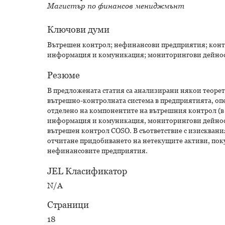
Магистър по финансов мениджмънт
Ключови думи
Вътрешен контрол; нефинансови предприятия; контр
информация и комуникация; мониторингови дейно
Резюме
В предложената статия са анализирани някои теоре
вътрешно-контролната система в предприятията, оп
отделено на компонентите на вътрешния контрол (в т
информация и комуникация, мониторингови дейности
вътрешен контрол COSO. В съответствие с изискван
отчитане придобиването на нетекущите активи, поку
нефинансовите предприятия.
JEL Класификатор
N/A
Страници
18