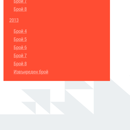
Брой 7
Брой 8
2013
Брой 4
Брой 5
Брой 6
Брой 7
Брой 8
Извънреден брой