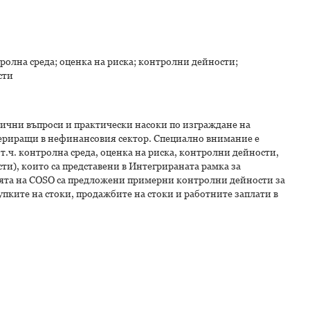
олна среда; оценка на риска; контролни дейности;
сти
тични въпроси и практически насоки по изграждане на
ериращи в нефинансовия сектор. Специално внимание е
.ч. контролна среда, оценка на риска, контролни дейности,
), които са представени в Интегрираната рамка за
ията на COSO са предложени примерни контролни дейности за
пките на стоки, продажбите на стоки и работните заплати в