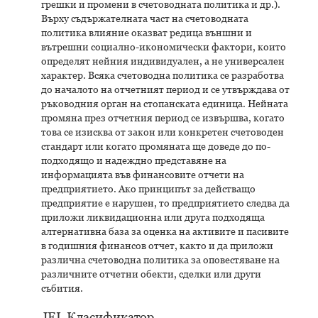
грешки и промени в счетоводната политика и др.).
Върху съдържателната част на счетоводната
политика влияние оказват редица външни и
вътрешни социално-икономически фактори, които
определят нейния индивидуален, а не универсален
характер. Всяка счетоводна политика се разработва
до началото на отчетният период и се утвърждава от
ръководния орган на стопанската единица. Нейната
промяна през отчетния период се извършва, когато
това се изисква от закон или конкретен счетоводен
стандарт или когато промяната ще доведе до по-
подходящо и надеждно представяне на
информацията във финансовите отчети на
предприятието. Ако принципът за действащо
предприятие е нарушен, то предприятието следва да
приложи ликвидационна или друга подходяща
алтернативна база за оценка на активите и пасивите
в годишния финансов отчет, както и да приложи
различна счетоводна политика за оповестяване на
различните отчетни обекти, сделки или други
събития.
JEL Класификатор