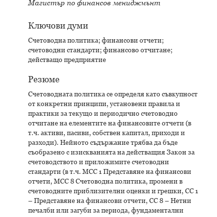
Магистър по финансов мениджмънт
Ключови думи
Счетоводна политика; финансови отчети;
счетоводни стандарти; финансово отчитане;
действащо предприятие
Резюме
Счетоводната политика се определя като съвкупност
от конкретни принципи, установени правила и
практики за текущо и периодично счетоводно
отчитане на елементите на финансовите отчети (в
т.ч. активи, пасиви, собствен капитал, приходи и
разходи). Нейното съдържание трябва да бъде
съобразено с изискванията на действащия Закон за
счетоводството и приложимите счетоводни
стандарти (в т.ч. МСС 1 Представяне на финансови
отчети, МСС 8 Счетоводна политика, промени в
счетоводните приблизителни оценки и грешки, СС 1
– Представяне на финансови отчети, СС 8 – Нетни
печалби или загуби за периода, фундаментални