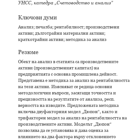
УНСС, катедра „Счетоводство и анализ”
Ключови думи
Анализ; печалба; рентабилност; производствени
активи; дълготрайни материални активи;
краткотрайни активи; методика за анализ
Резюме
Обект на анализ в статията са производствените
активи (производственият капитал) на
предприятията с основна промишлена дейност.
Представена е методика за анализ на рентабилността
на тези активи. Изясняват се редица основни
методологични въпроси, засягащи точността и
прецизността на резултатите от анализа, респ.
верността на изводите. Предложената методика
включва двуфакторния модел „Дюпон“, както и
трифакторен модел за анализ на рентабилността на
производствените активи. Моделът „Дюпон“
позволява да се установява и дава оценка за
влиянието на два фактора върху отклонението