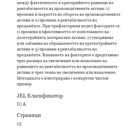
между фактическото и критерийното равнище на
рентабилността на производствените активи: 1)
промени в скоростта на оборота на производствените
активи и 2) промени в рентабилността на
продажбите. При трифакторния модел факторите са:
1) промени в ефективността от използването на
дълготрайните материални активи; 2) ускоряване
или забавяне на обращаемостта на краткотрайните
активи и 3) промени в рентабилността на
продажбите. Влиянието на факторите е представено
чрез размера на увеличение или намаление на
равнището на рентабилността на производствените
активи и чрез темпа на увеличение или намаление.
Методиката е илюстрирана с конкретен числов
пример.
JEL Класификатор
N/A
Страници
13