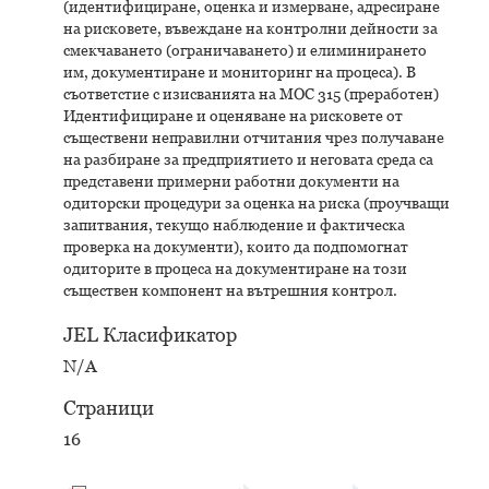
(идентифициране, оценка и измерване, адресиране
на рисковете, въвеждане на контролни дейности за
смекчаването (ограничаването) и елиминирането
им, документиране и мониторинг на процеса). В
съответстие с изисванията на МОС 315 (преработен)
Идентифициране и оценяване на рисковете от
съществени неправилни отчитания чрез получаване
на разбиране за предприятието и неговата среда са
представени примерни работни документи на
одиторски процедури за оценка на риска (проучващи
запитвания, текущо наблюдение и фактическа
проверка на документи), които да подпомогнат
одиторите в процеса на документиране на този
съществен компонент на вътрешния контрол.
JEL Класификатор
N/A
Страници
16