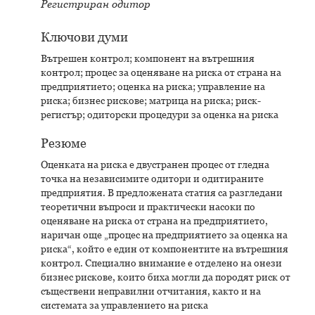
Регистриран одитор
Ключови думи
Вътрешен контрол; компонент на вътрешния
контрол; процес за оценяване на риска от страна на
предприятието; оценка на риска; управление на
риска; бизнес рискове; матрица на риска; риск-
регистър; одиторски процедури за оценка на риска
Резюме
Оценката на риска е двустранен процес от гледна
точка на независимите одитори и одитираните
предприятия. В предложената статия са разгледани
теоретични въпроси и практически насоки по
оценяване на риска от страна на предприятието,
наричан още „процес на предприятието за оценка на
риска“, който е един от компонентите на вътрешния
контрол. Специално внимание е отделено на онези
бизнес рискове, които биха могли да породят риск от
съществени неправилни отчитания, както и на
системата за управлението на риска