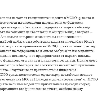
 анализ на част от концепциите и идеите в МСФО 15, както и
ите отчети на определени целеви групи от български
ве извадки от български предприятия: първата обхваща
ъка на големите данъкоплатци и осигурители), а втората –
 Анализът е извършен с помощта на количествени и
а Грей на базата на собствения капитал и печалбата (Gray’s
ти в резултат от приемането на МСФО 15; аналитичен преглед
анализ на съдържанието (Content Analysis) на изследваните
едване показват, че за предприятията от първата извадка
то финансово състояние и финансови резултати. Прилагането
оператори в България, но сложността на неговото прилагане
ията. Резултатите от прилагането на индекса на
МСФО 15 има положителен ефект върху печалбата и води до
 че отмененият МСС 18 Приходи е „по-консервативен“ от МСФО
пцията за бизнес модел при признаване на приходи според
формацията във финансовите отчети, особено между