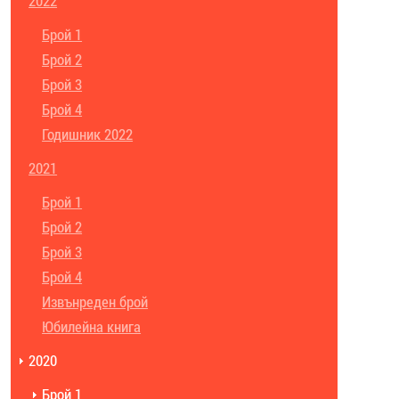
2022
Брой 1
Брой 2
Брой 3
Брой 4
Годишник 2022
2021
Брой 1
Брой 2
Брой 3
Брой 4
Извънреден брой
Юбилейна книга
2020
Брой 1