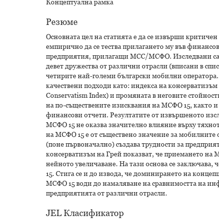
Концептуална рамка
Резюме
Основната цел на статията е да се извърши критичен
емпирично да се тества прилагането му във финансов
предприятия, прилагащи МСС/МСФО. Изследвани са д
девет дружества от различни отрасли (вписани в спис
четирите най-големи български мобилни оператора.
качествени подходи като: индекса на консерватизъм н
Conservatism Index) и промяната в неговите стойнос
на по-съществените изисквания на МСФО 15, както и 
финансови отчети. Резултатите от извършеното изсл
МСФО 15 не оказва значително влияние върху тяхно
на МСФО 15 е от съществено значение за мобилните 
(поне първоначално) създава трудности за предприят
консерватизъм на Грей показват, че приемането на 
нейното увеличаване. На тази основа се заключава,
15. Стига се и до извода, че доминирането на конце
МСФО 15 води до намаляване на сравнимостта на ин
предприятията от различни отрасли.
JEL Класификатор