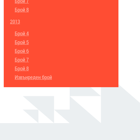
Брой 7
Брой 8
2013
Брой 4
Брой 5
Брой 6
Брой 7
Брой 8
Извънреден брой