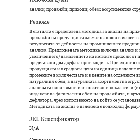
анализ; продажби; приходи; обем; асортиментна стр
Резюме
В статията е представена методика за анализ на при
продажби на продукцията заемат основно и съществен
резултатите от дейността на промишлените предпри
анализа. Предложената методика включва анализ и 
увеличението/намалението на нетните приходи от пр
представени два двуфакторни модела. При единия от
продукцията и в средната цена на единица изделие о
промените в количествата и в цените на отделните 
натуралния обем, в натуралната асортиментна структ
анализа са използвани и относителни показатели (ин
индексът на физическия обем на продажбите, и връз
дефлатора, чрез използването на който се установяв
Методиката за анализ е изяснена с подходящ формул
JEL Класификатор
N/A
Страници