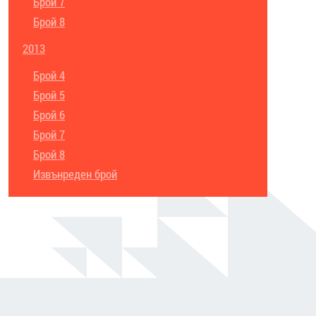
Брой 7
Брой 8
2013
Брой 4
Брой 5
Брой 6
Брой 7
Брой 8
Извънреден брой