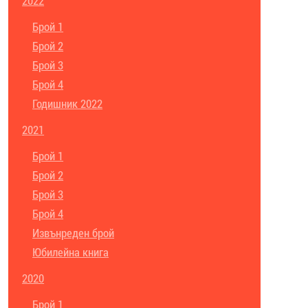
2022
Брой 1
Брой 2
Брой 3
Брой 4
Годишник 2022
2021
Брой 1
Брой 2
Брой 3
Брой 4
Извънреден брой
Юбилейна книга
2020
Брой 1