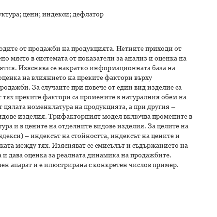
уктура; цени; индекси; дефлатор
ходите от продажби на продукцията. Нетните приходи от
о място в системата от показатели за анализ и оценка на
ятия. Изяснява се накратко информационната база на
оценка на влиянието на преките фактори върху
одажби. За случаите при повече от един вид изделие са
 тях преките фактори са промените в натуралния обем на
т цялата номенклатура на продукцията, а при другия –
видове изделия. Трифакторният модел включва промените в
ура и в цените на отделните видове изделия. За целите на
декси) – индексът на стойността, индексът на цените и
ката между тях. Изясняват се смисълът и съдържанието на
а и дава оценка за реалната динамика на продажбите.
ен апарат и е илюстрирана с конкретен числов пример.