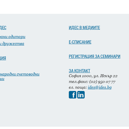
ДЕС
ИДЕС В МЕДИИТЕ
рани одитори
Е-СПИСАНИЕ
и дружества
РЕГИСТРАЦИЯ ЗА СЕМИНАРИ
ЦИЯ
ЗА КОНТАКТ
народни счетоводни
София 1000, ул. Искър 22
ии
тел.факс: (02) 950 07 77
ел. поща:
ides@ides.bg