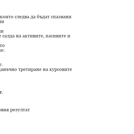
оито следва да бъдат спазвани
ни
ми
салда на активите, пасивите и
то
е:
г.
нъчно третиране на курсовите
г.
овия резултат