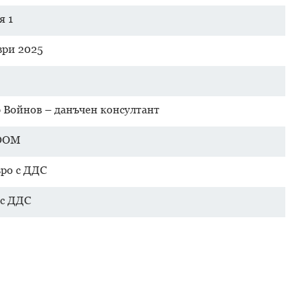
я 1
ври 2025
 Войнов – данъчен консултант
ZOOM
вро с ДДС
 с ДДС