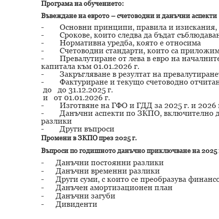
Програма на обучението:
Въвеждане на еврото – счетоводни и данъчни аспекти
- Основни принципи, правила и изискания, к
- Срокове, които следва да бъдат съблюдава
- Нормативна уредба, която е относима
- Счетоводни стандарти, които са приложи
- Превалутиране от лева в евро на началните 
капитала към 01.01.2026 г.
- Закръгляване в резултат на превалутиране
- Фактуриране и текущо счетоводно отчитан
дo до 31.12.2025 г.
и от 01.01.2026 г.
- Изготвяне на ГФО и ГДД за 2025 г. и 2026 
- Данъчни аспекти по ЗКПО, включително да
разлики
- Други въпроси
Промени в ЗКПО през 2025 г.
Въпроси по годишното данъчно приключване на 2025 
- Данъчни постоянни разлики
- Данъчни временни разлики
- Други суми, с които се преобразува финанс
- Данъчен амортизационен план
- Данъчни загуби
- Дивиденти