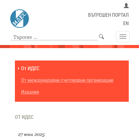
ВЪТРЕШЕН ПОРТАЛ
EN
Toggle
navigat
От ИДЕС
От международни счетоводни организации
Издания
ОТ ИДЕС
27 юни 2025