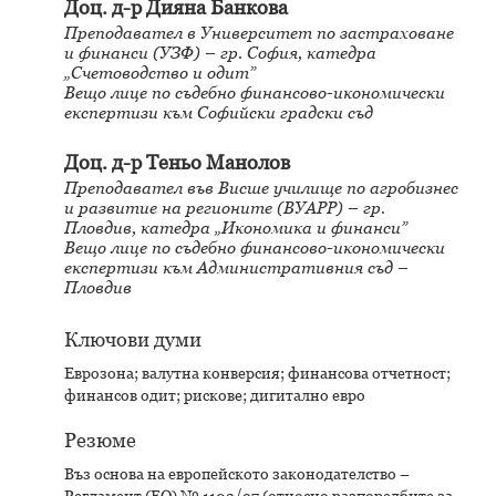
Доц. д-р Дияна Банкова
Преподавател в Университет по застраховане
и финанси (УЗФ) – гр. София, катедра
„Счетоводство и одит”
Вещо лице по съдебно финансово-икономически
експертизи към Софийски градски съд
Доц. д-р Теньо Манолов
Преподавател във Висше училище по агробизнес
и развитие на регионите (ВУАРР) – гр.
Пловдив, катедра „Икономика и финанси”
Вещо лице по съдебно финансово-икономически
експертизи към Административния съд –
Пловдив
Ключови думи
Еврозона; валутна конверсия; финансова отчетност;
финансов одит; рискове; дигитално евро
Резюме
Въз основа на европейското законодателство –
Регламент (ЕО) № 1103/97 (относно разпоредбите за