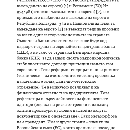
въвеждането на еврото) [1] и Регламент (ЕО) №
974/98 (относно въвеждането на еврото) [2], и с
приемането на Закона за въвеждане на еврото в
Република България [3] и на Националния план за
въвеждане на еврото [4] се въвеждат редица промени
за всеки един сектор в икономиката на страната.
Също така банковата система вече ще бъде под
надзор от страна на европейската централна банка
(ЕЦБ), а не само от страна на Българска народна
банка (БНБ), за да запази своята макроикономическа
стабилност както допреди присъединяването към
еврозоната. Тези реформи генерират и нови рискове
(технически – за счетоводните системи; преоценка
на началните салда; данъчно-счетоводно
отражение). Те неминуемо повлияват и на
финансовата отчетност на предприятията. Това
рефлектира и върху дейността на финансовите
одитори (оценка на риска от грешки и измами;
одитни процедури в условия на двойна валута;
документиране и оповестяване). Тази метаморфоза
не е прецедент. Има и други страни – членки на
Европейския съюз (ЕС), които преминаха последно