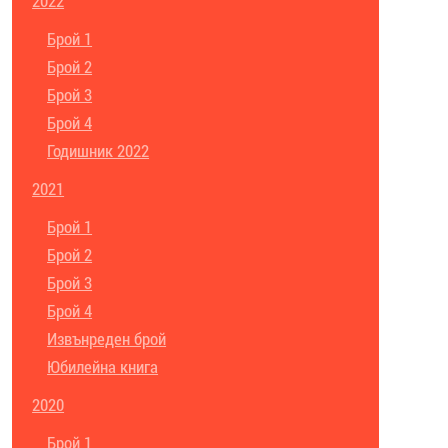
2022
Брой 1
Брой 2
Брой 3
Брой 4
Годишник 2022
2021
Брой 1
Брой 2
Брой 3
Брой 4
Извънреден брой
Юбилейна книга
2020
Брой 1