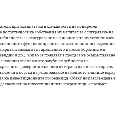
затели при оценката на надеждността на конкретен
 достатъчност на собствения му капитал за осигуряване на
табилност и за осигуряване на финансовата му устойчивост.
за стабилното функциониране на инвестиционния посредник
на криза и спомага за управлението на многобройните и
идни и др.), които се появяват в процеса на осъществяване
л покрива възможните загуби от дейността на
ържане на доверието към него от страна на инвеститорите.
дълбочи в посока на установяване на нейното влияние върху
та на инвестиционните посредници. Обект на разглеждане в
 адекватност на инвестиционните посредници, а предмет –