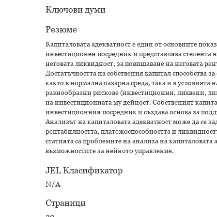
Ключови думи
Резюме
Капиталовата адекватност е един от основните пока
инвестиционен посредник и представлява степента на
неговата ликвидност, за повишаване на неговата рен
Достатъчността на собствения капитал способства 
както в нормална пазарна среда, така и в условията 
разнообразни рискове (инвестиционни, лихвени, ликв
на инвестиционната му дейност. Собственият капита
инвестиционния посредник и създава основа за подд
Анализът на капиталовата адекватност може да се за
рентабилността, платежоспособността и ликвидност
статията са проблемите на анализа на капиталовата
възможностите за нейното управление.
JEL Класификатор
N/A
Страници
20