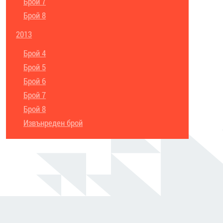
Брой 7
Брой 8
2013
Брой 4
Брой 5
Брой 6
Брой 7
Брой 8
Извънреден брой