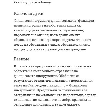
Регистриран одитор
Ключови думи
Финансов инструмент; финансов актив; финансов
пасив; инструмент на собствения капитал;
класифициране; първоначално признаване;
първоначална оценка; последваща оценка;
обезценка; отписване; амортизируема стойност;
метод на ефективната лихва; ефективен лихвен
процент; дата на търгуване; дата на уреждане
Резюме
В статията са представени базовите постановки в
областта на счетоводното отразяване на
финансовите инструменти. Обобщени са
резултатите от критичен анализ на нормативния
текст на Счетоводен стандарт 32 – Финансови
инструменти. Представени са предложения за
отстраняване на установените недостатъци, с цел да
се подпомогне създаването на добра практика по
отношение приложимостта на стандарта.